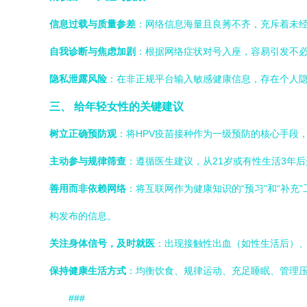
信息过载与质量参差
：网络信息海量且良莠不齐，充斥着未
自我诊断与焦虑加剧
：根据网络症状对号入座，容易引发不
隐私泄露风险
：在非正规平台输入敏感健康信息，存在个人
三、 给年轻女性的关键建议
树立正确预防观
：将HPV疫苗接种作为一级预防的核心手段
主动参与规律筛查
：遵循医生建议，从21岁或有性生活3年后
善用而非依赖网络
：将互联网作为健康知识的“预习”和“补充
构发布的信息。
关注身体信号，及时就医
：出现接触性出血（如性生活后）
保持健康生活方式
：均衡饮食、规律运动、充足睡眠、管理压
###