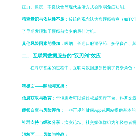
压力、熬夜、不良饮食等现代生活方式会削弱免疫功能。
筛查意识与依从性不足
：传统的观念认为宫颈癌筛查（如TC
了早期发现和干预癌前病变的最佳时机。
其他风险因素的叠加
：吸烟、长期口服避孕药、多孕多产、其
二、 互联网数据服务的“双刃剑”效应
在寻求答案的过程中，互联网数据服务扮演了复杂角色
积极面——赋能与支持
：
信息获取与教育
：年轻患者可以通过权威医疗平台、科普文章
症状自查与风险评估
：一些正规的健康App或网站提供基本
社群支持与经验分享
：病友论坛、社交媒体群组为年轻患者
消极面——风险与挑战
：