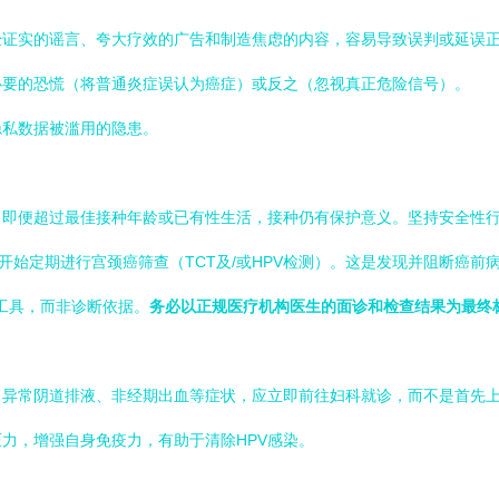
经证实的谣言、夸大疗效的广告和制造焦虑的内容，容易导致误判或延误
必要的恐慌（将普通炎症误认为癌症）或反之（忽视真正危险信号）。
隐私数据被滥用的隐患。
，即便超过最佳接种年龄或已有性生活，接种仍有保护意义。坚持安全性
开始定期进行宫颈癌筛查（TCT及/或HPV检测）。这是发现并阻断癌前病
”工具，而非诊断依据。
务必以正规医疗机构医生的面诊和检查结果为最终
、异常阴道排液、非经期出血等症状，应立即前往妇科就诊，而不是首先
力，增强自身免疫力，有助于清除HPV感染。