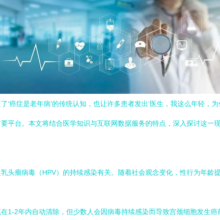
了‘癌症是老年病’的传统认知，也让许多患者发出‘医生，我这么年轻，为
首要平台。本文将结合医学知识与互联网数据服务的特点，深入探讨这一
乳头瘤病毒（HPV）的持续感染有关。随着社会观念变化，性行为年龄提
统在1-2年内自动清除，但少数人会因病毒持续感染而导致宫颈细胞发生